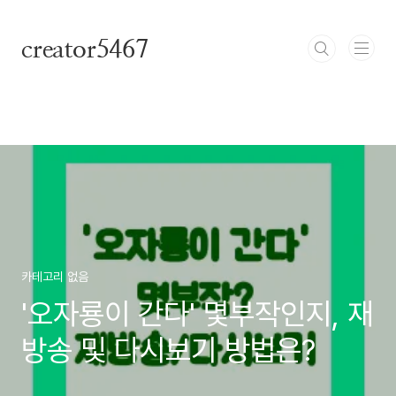
본문 바로가기
creator5467
카테고리 없음
'오자룡이 간다' 몇부작인지, 재
방송 및 다시보기 방법은?